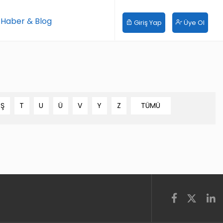
 Haber & Blog
Giriş Yap
Üye Ol
Ş
T
U
Ü
V
Y
Z
TÜMÜ