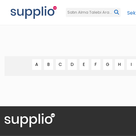
Sek
A
B
C
D
E
F
G
H
I