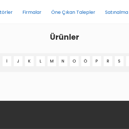
törler
Firmalar
Öne Çıkan Talepler
Satınalma
Ürünler
İ
J
K
L
M
N
O
Ö
P
R
S