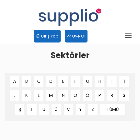
Giriş Yap
Üye Ol
Sektörler
A
B
C
D
E
F
G
H
I
İ
J
K
L
M
N
O
Ö
P
R
S
Ş
T
U
Ü
V
Y
Z
TÜMÜ