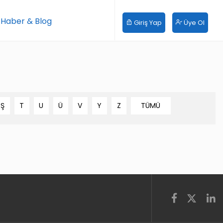
 Haber & Blog
Giriş Yap
Üye Ol
Ş
T
U
Ü
V
Y
Z
TÜMÜ