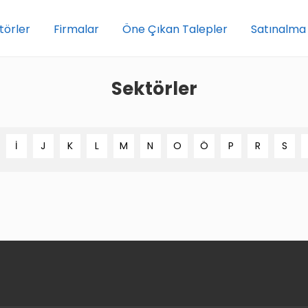
törler
Firmalar
Öne Çıkan Talepler
Satınalma
Sektörler
İ
J
K
L
M
N
O
Ö
P
R
S