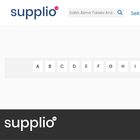
Sek
A
B
C
D
E
F
G
H
I